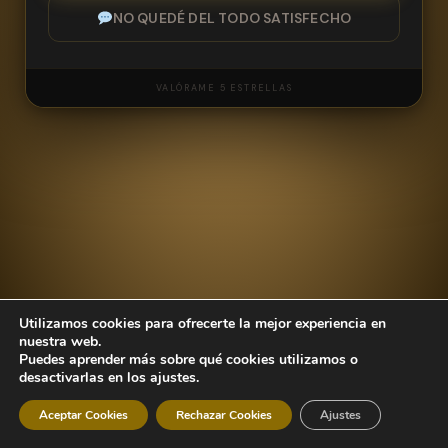
NO QUEDÉ DEL TODO SATISFECHO
VALÓRAME 5 ESTRELLAS
NOMBRE
Utilizamos cookies para ofrecerte la mejor experiencia en
CORREO ELECTRÓNICO
nuestra web.
Puedes aprender más sobre qué cookies utilizamos o
desactivarlas en los ajustes.
Aceptar Cookies
Rechazar Cookies
Ajustes
MENSAJE