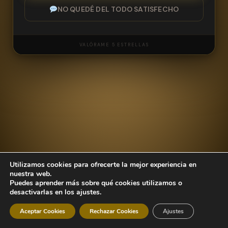
NO QUEDÉ DEL TODO SATISFECHO
VALÓRAME 5 ESTRELLAS
NOMBRE
Utilizamos cookies para ofrecerte la mejor experiencia en
CORREO ELECTRÓNICO
nuestra web.
Puedes aprender más sobre qué cookies utilizamos o
desactivarlas en los ajustes.
Aceptar Cookies
Rechazar Cookies
Ajustes
MENSAJE