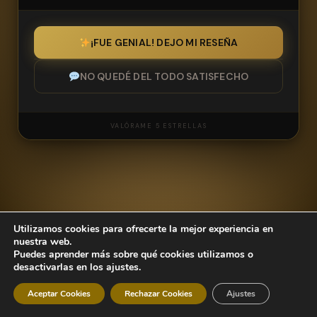
¡FUE GENIAL! DEJO MI RESEÑA
NO QUEDÉ DEL TODO SATISFECHO
VALÓRAME 5 ESTRELLAS
Utilizamos cookies para ofrecerte la mejor experiencia en
nuestra web.
NOMBRE
Puedes aprender más sobre qué cookies utilizamos o
desactivarlas en los ajustes.
Aceptar Cookies
Rechazar Cookies
Ajustes
CORREO ELECTRÓNICO