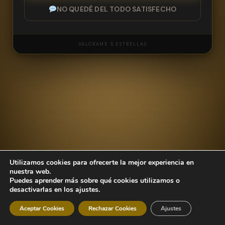
NO QUEDÉ DEL TODO SATISFECHO
VALÓRAME 5 ESTRELLAS
NOMBRE
Utilizamos cookies para ofrecerte la mejor experiencia en
CORREO ELECTRÓNICO
nuestra web.
Puedes aprender más sobre qué cookies utilizamos o
desactivarlas en los ajustes.
Aceptar Cookies
Rechazar Cookies
Ajustes
MENSAJE