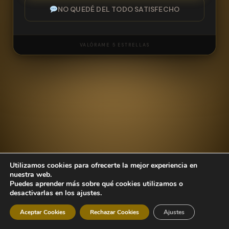
NO QUEDÉ DEL TODO SATISFECHO
VALÓRAME 5 ESTRELLAS
NOMBRE
Utilizamos cookies para ofrecerte la mejor experiencia en
CORREO ELECTRÓNICO
nuestra web.
Puedes aprender más sobre qué cookies utilizamos o
desactivarlas en los ajustes.
Aceptar Cookies
Rechazar Cookies
Ajustes
MENSAJE