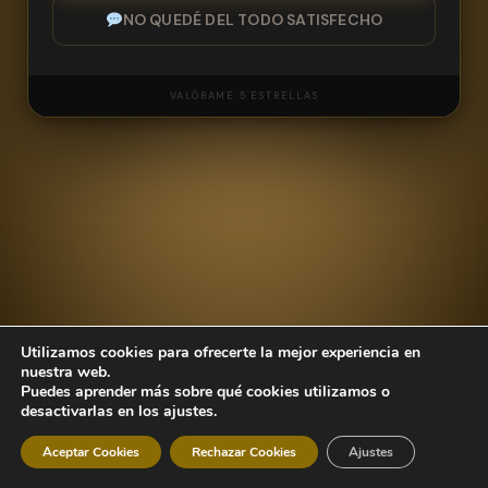
NO QUEDÉ DEL TODO SATISFECHO
VALÓRAME 5 ESTRELLAS
NOMBRE
Utilizamos cookies para ofrecerte la mejor experiencia en
CORREO ELECTRÓNICO
nuestra web.
Puedes aprender más sobre qué cookies utilizamos o
desactivarlas en los ajustes.
Aceptar Cookies
Rechazar Cookies
Ajustes
MENSAJE