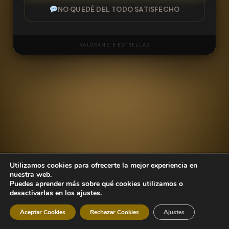
NO QUEDÉ DEL TODO SATISFECHO
VALÓRAME 5 ESTRELLAS
NOMBRE
Utilizamos cookies para ofrecerte la mejor experiencia en
CORREO ELECTRÓNICO
nuestra web.
Puedes aprender más sobre qué cookies utilizamos o
desactivarlas en los ajustes.
Aceptar Cookies
Rechazar Cookies
Ajustes
MENSAJE