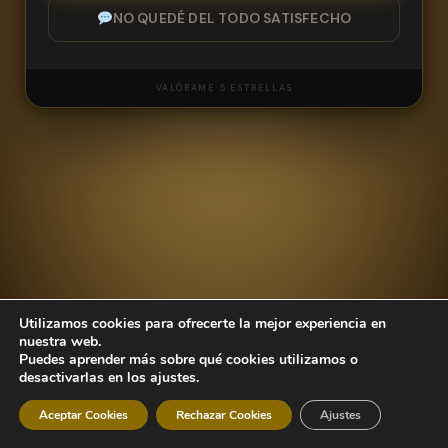
NO QUEDÉ DEL TODO SATISFECHO
VALÓRAME 5 ESTRELLAS
NOMBRE
Utilizamos cookies para ofrecerte la mejor experiencia en
CORREO ELECTRÓNICO
nuestra web.
Puedes aprender más sobre qué cookies utilizamos o
desactivarlas en los ajustes.
Aceptar Cookies
Rechazar Cookies
Ajustes
MENSAJE