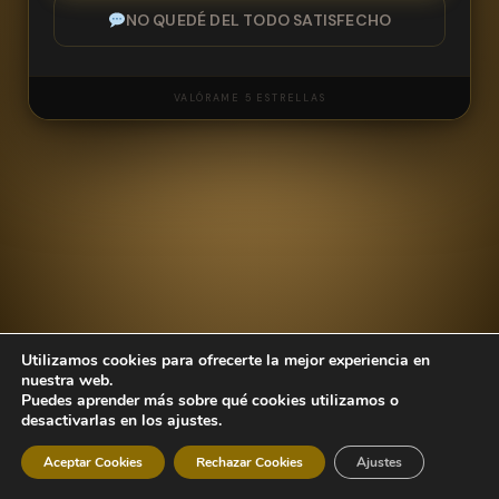
NO QUEDÉ DEL TODO SATISFECHO
VALÓRAME 5 ESTRELLAS
NOMBRE
Utilizamos cookies para ofrecerte la mejor experiencia en
CORREO ELECTRÓNICO
nuestra web.
Puedes aprender más sobre qué cookies utilizamos o
desactivarlas en los ajustes.
Aceptar Cookies
Rechazar Cookies
Ajustes
MENSAJE